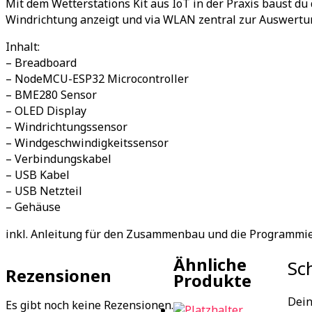
Mit dem Wetterstations Kit aus IoT in der Praxis baust du
Windrichtung anzeigt und via WLAN zentral zur Auswertun
Inhalt:
– Breadboard
– NodeMCU-ESP32 Microcontroller
– BME280 Sensor
– OLED Display
– Windrichtungssensor
– Windgeschwindigkeitssensor
– Verbindungskabel
– USB Kabel
– USB Netzteil
– Gehäuse
inkl. Anleitung für den Zusammenbau und die Programmi
Ähnliche
Sc
Rezensionen
Produkte
Dein
Es gibt noch keine Rezensionen.