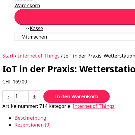
Warenkorb
Kasse
Mitmachen
Start
/
Internet of Things
/ IoT in der Praxis: Wetterstation
IoT in der Praxis: Wetterstati
CHF
169.00
IoT
-
+
In den Warenkorb
in
Artikelnummer:
714
Kategorie:
Internet of Things
der
Praxis:
Beschreibung
Wetterstation
Rezensionen (0)
Kit
Menge