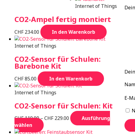
Internet of Things
Dei
CO2-Ampel fertig montiert
CHF
234.00
In den Warenkorb
Internet of Things
CO2-Sensor für Schulen:
Barebone Kit
Dein
CHF
85.00
In den Warenkorb
Na
Internet of Things
E-M
CO2-Sensor für Schulen: Kit
N
Preisspanne:
CHF
119.00
–
CHF
229.00
Ausführung
Dieses
CHF 119.00
wählen
Produkt
bis