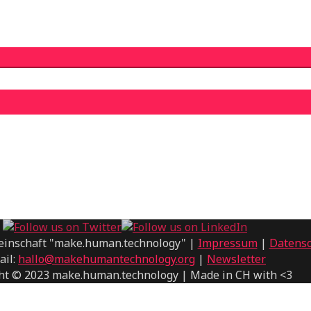
einschaft "make.human.technology" |
Impressum
|
Datensc
ail:
hallo@makehumantechnology.org
|
Newsletter
ht © 2023 make.human.technology | Made in CH with <3