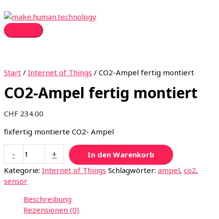
Zum
Inhalt
springen
Hauptmenü
Start
/
Internet of Things
/ CO2-Ampel fertig montiert
CO2-Ampel fertig montiert
CHF
234.00
fixfertig montierte CO2- Ampel
CO2-
-
+
In den Warenkorb
Ampel
Kategorie:
Internet of Things
Schlagwörter:
ampel
,
co2
,
fertig
sensor
montiert
Menge
Beschreibung
Rezensionen (0)