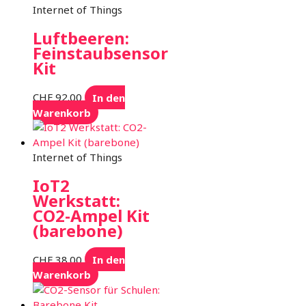
Internet of Things
Luftbeeren:
Feinstaubsensor
Kit
CHF
92.00
In den
Warenkorb
Internet of Things
IoT2
Werkstatt:
CO2-Ampel Kit
(barebone)
CHF
38.00
In den
Warenkorb