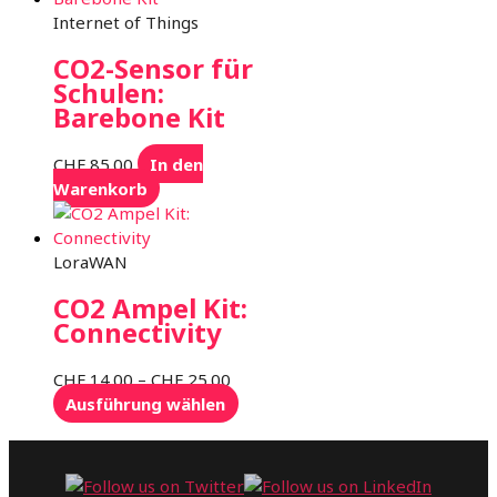
Internet of Things
CO2-Sensor für
Schulen:
Barebone Kit
CHF
85.00
In den
Warenkorb
LoraWAN
CO2 Ampel Kit:
Connectivity
Preisspanne:
CHF
14.00
–
CHF
25.00
CHF 14.00
Dieses
Ausführung wählen
bis
Produkt
CHF 25.00
weist
mehrere