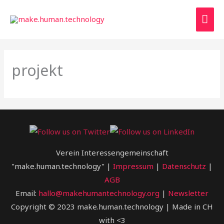
Zum
Hau
Inhalt
springen
projekt
Verein Interessengemeinschaft
"make.human.technology" |
Impressum
|
Datenschutz
|
AGB
Email:
hallo@makehumantechnology.org
|
Newsletter
Copyright © 2023 make.human.technology | Made in CH
with <3