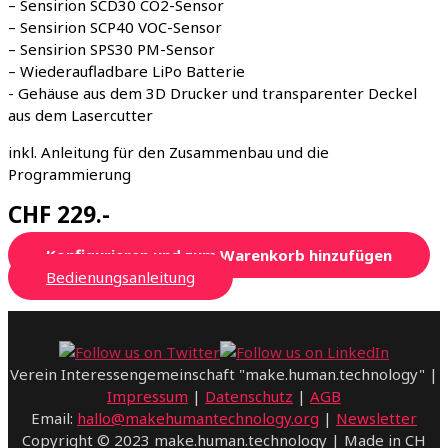
– Sensirion SCD30 CO2-Sensor
– Sensirion SCP40 VOC-Sensor
– Sensirion SPS30 PM-Sensor
– Wiederaufladbare LiPo Batterie
- Gehäuse aus dem 3D Drucker und transparenter Deckel
aus dem Lasercutter
inkl. Anleitung für den Zusammenbau und die
Programmierung
CHF 229.-
Konfigurieren und zum Warenkorb hinzufügen
Bedienungsanleitung
Verein Interessengemeinschaft "make.human.technology" |
Impressum
|
Datenschutz
|
AGB
Email:
hallo@makehumantechnology.org
|
Newsletter
Copyright © 2023 make.human.technology | Made in CH