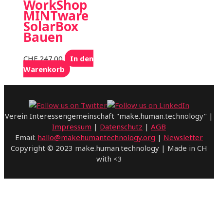
WorkShop
MINTware
SolarBox
Bauen
CHF
247.00
In den
Warenkorb
Verein Interessengemeinschaft "make.human.technology" |
Impressum
|
Datenschutz
|
AGB
Email:
hallo@makehumantechnology.org
|
Newsletter
Copyright © 2023 make.human.technology | Made in CH
with <3