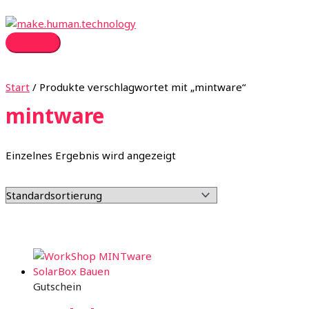
Zum
Inhalt
springen
Hauptmenü
Start
/ Produkte verschlagwortet mit „mintware“
mintware
Einzelnes Ergebnis wird angezeigt
Gutschein