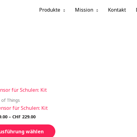
Produkte
Mission
Kontakt
t of Things
nsor für Schulen: Kit
Preisspanne:
9.00
–
CHF
229.00
CHF 119.00
Dieses
bis
usführung wählen
Produkt
CHF 229.00