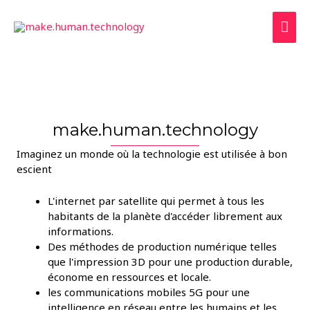
Aller
Men
au
contenu
prin
make.human.technology
Imaginez un monde où la technologie est utilisée à bon
escient
L'internet par satellite qui permet à tous les
habitants de la planète d'accéder librement aux
informations.
Des méthodes de production numérique telles
que l'impression 3D pour une production durable,
économe en ressources et locale.
les communications mobiles 5G pour une
intelligence en réseau entre les humains et les