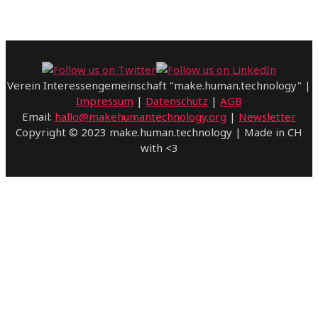
Verein Interessengemeinschaft "make.human.technology" |
Impressum
|
Datenschutz
|
AGB
Email:
hallo@makehumantechnology.org
|
Newsletter
Copyright © 2023 make.human.technology | Made in CH
with <3